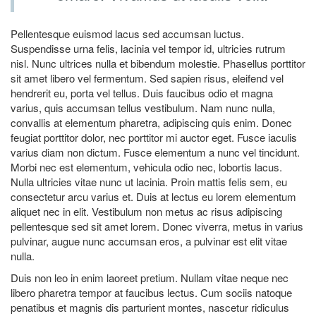
Pellentesque euismod lacus sed accumsan luctus.
Suspendisse urna felis, lacinia vel tempor id, ultricies rutrum
nisl. Nunc ultrices nulla et bibendum molestie. Phasellus porttitor
sit amet libero vel fermentum. Sed sapien risus, eleifend vel
hendrerit eu, porta vel tellus. Duis faucibus odio et magna
varius, quis accumsan tellus vestibulum. Nam nunc nulla,
convallis at elementum pharetra, adipiscing quis enim. Donec
feugiat porttitor dolor, nec porttitor mi auctor eget. Fusce iaculis
varius diam non dictum. Fusce elementum a nunc vel tincidunt.
Morbi nec est elementum, vehicula odio nec, lobortis lacus.
Nulla ultricies vitae nunc ut lacinia. Proin mattis felis sem, eu
consectetur arcu varius et. Duis at lectus eu lorem elementum
aliquet nec in elit. Vestibulum non metus ac risus adipiscing
pellentesque sed sit amet lorem. Donec viverra, metus in varius
pulvinar, augue nunc accumsan eros, a pulvinar est elit vitae
nulla.
Duis non leo in enim laoreet pretium. Nullam vitae neque nec
libero pharetra tempor at faucibus lectus. Cum sociis natoque
penatibus et magnis dis parturient montes, nascetur ridiculus