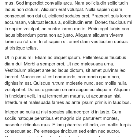
mus. Sed imperdiet convallis arcu. Nam sollicitudin sollicitudin
lacus non dictum. Aliquam erat volutpat. Nulla sapien quam,
consequat non dui ut, eleifend sodales orci. Praesent quis lorem
accumsan, volutpat lectus a, sollicitudin erat. Donec faucibus mi
in sapien volutpat, ac auctor lorem mollis. Proin eget turpis non
lacus bibendum porta non ac justo. Aliquam aliquam viverra
lorem ac rutrum. In et sapien sit amet diam vestibulum cursus
ut tristique tellus.
Ut in purus mi. Etiam ac aliquet ipsum. Pellentesque faucibus
diam dui. Morbi a semper orci. Ut nec malesuada urna.
Vestibulum aliquet ante ac lacus dictum, sit amet pulvinar leo
laoreet. Maecenas ut est commodo, commodo quam nec,
dignissim est. Quisque rutrum molestie nunc, sed mollis nulla
volutpat et. Donec dignissim ornare augue eu aliquam. Aliquam
in tincidunt velit. In at fermentum mauris, ut accumsan nisl.
Interdum et malesuada fames ac ante ipsum primis in faucibus.
Integer ac nulla at nisi sodales ullamcorper id in justo. Cum
sociis natoque penatibus et magnis dis parturient montes,
nascetur ridiculus mus. Etiam pharetra elit odio, ac mattis turpis
consequat ac. Pellentesque tincidunt sed enim nec auctor.