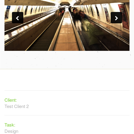
Client:
Test Client 2
Task:
Design